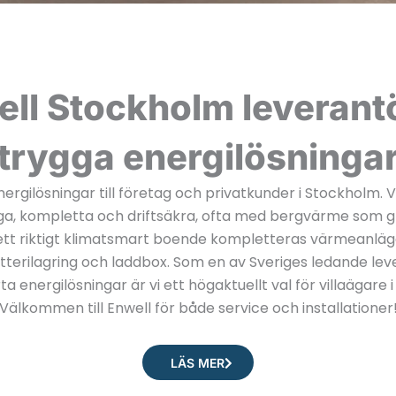
ll Stockholm leverant
trygga energilösninga
nergilösningar till företag och privatkunder i Stockholm. 
ygga, kompletta och driftsäkra, ofta med bergvärme som g
ett riktigt klimatsmart boende kompletteras värmeanlä
atterilagring och laddbox. Som en av Sveriges ledande le
a energilösningar är vi ett högaktuellt val för villaägare 
Välkommen till Enwell för både service och installationer
LÄS MER