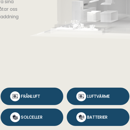
a sina
åtar oss
sladdning
FRÅNLUFT
LUFTVÄRME
SOLCELLER
BATTERIER