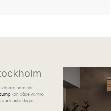
Stockholm
h skönare hem när
epump
kan både värma
ts varmaste dagar.