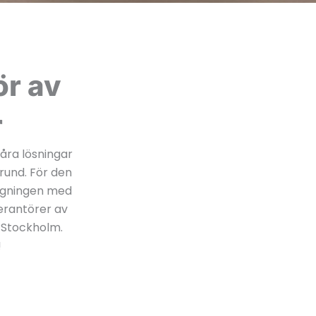
ör av
r
Våra lösningar
rund. För den
ggningen med
verantörer av
i Stockholm.
!