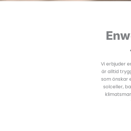
Enwe
Vi erbjuder e
är alltid tr
som önskar 
solceller, b
klimatsmart