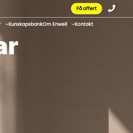
Få offert
r
Kunskapsbank
Om Enwell
Kontakt
m
p
a
r