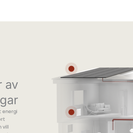
Solceller
r av
Radiator
gar
 energi
ort
vill