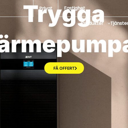
Trygga
Fastighet
Privat
Produkter
Tjänste
v
ä
r
m
e
p
u
FÅ OFFERT