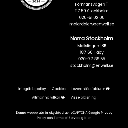
Förmansvägen 11
117 59 Stockholm
020-51 02 00
malardalen@enwell.se
Norra Stockholm
Mallslingan 18B
187 66 Täby
020-77 88 55
stockholm@enwell.se
Integritetspolicy
Cookies
Leverantörsfakturor
Allmänna villkor
Visselblåsning
Denna webbplats är skyddad av reCAPTCHA Google
Privacy
Policy
och
Terms of Service
gäller.