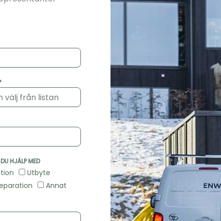
*
DU HJÄLP MED
ation
Utbyte
reparation
Annat