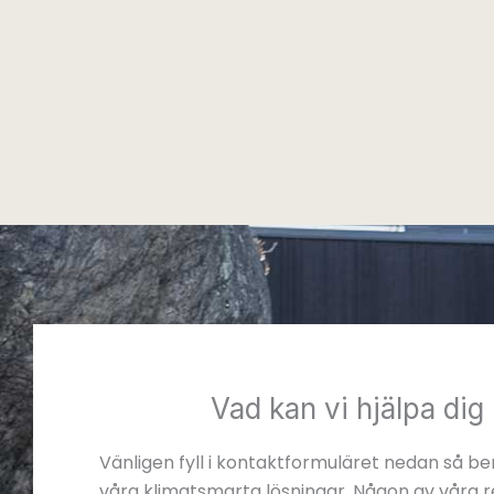
Vad kan vi hjälpa di
Vänligen fyll i kontaktformuläret nedan så b
våra klimatsmarta lösningar. Någon av våra 