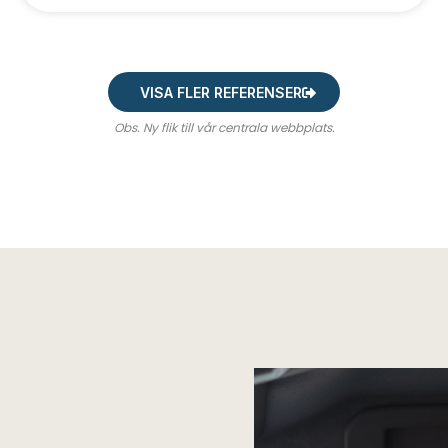
VISA FLER REFERENSER
Obs. Ny flik till vår centrala webbplats.