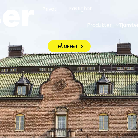
er
Fastighet
Privat
Produkter
Tjänste
FÅ OFFERT