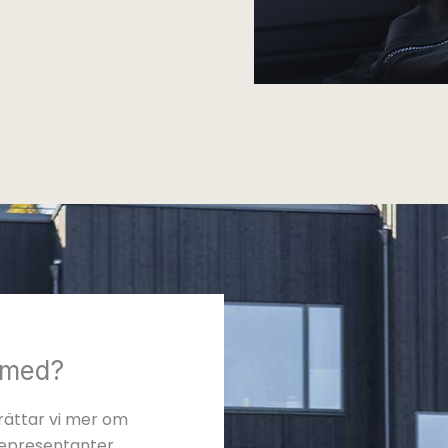
g med?
erättar vi mer om
representanter