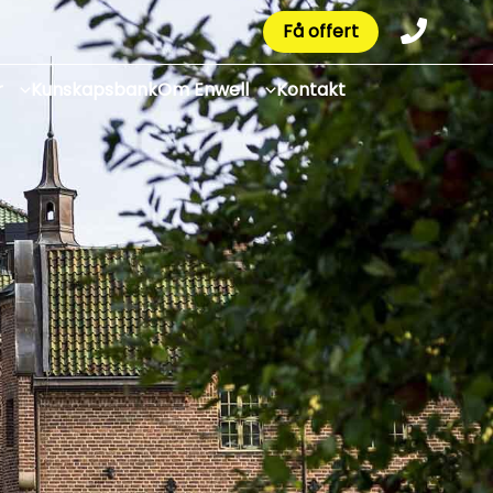
Få offert
r
Kunskapsbank
Om Enwell
Kontakt