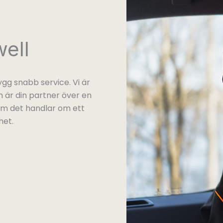
ell
gg snabb service. Vi är
 är din partner över en
 om det handlar om ett
het.