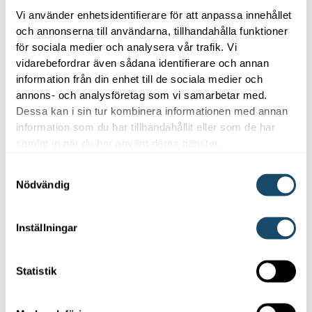
Vi använder enhetsidentifierare för att anpassa innehållet
och annonserna till användarna, tillhandahålla funktioner
3. Offert
för sociala medier och analysera vår trafik. Vi
Du får en offert från Enwell
vidarebefordrar även sådana identifierare och annan
information från din enhet till de sociala medier och
annons- och analysföretag som vi samarbetar med.
4. Frågor?
Dessa kan i sin tur kombinera informationen med annan
information som du har tillhandahållit eller som de har
Vi finns här! Under hela processen finns våra
samlat in när du har använt deras tjänster.
experter till hands för att svara på dina frågor och
vägleda dig framåt.
Samtyckesval
Nödvändig
5. Installation
Din framtidssäkrade värmepump installeras av en
Inställningar
av våra installatörer – redo att börja spara både
pengar och miljö. Vi finns här för dig.​
Statistik