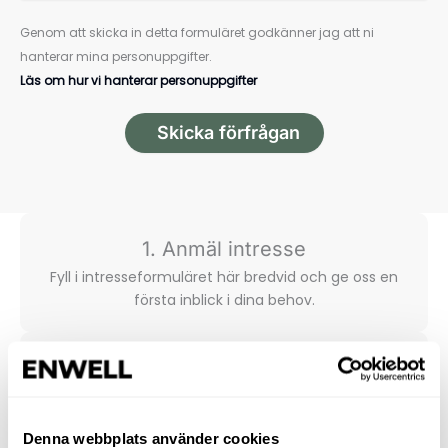
Genom att skicka in detta formuläret godkänner jag att ni
hanterar mina personuppgifter.
Läs om hur vi hanterar personuppgifter
Skicka förfrågan
1. Anmäl intresse
Fyll i intresse­formuläret här bredvid och ge oss en
första inblick i dina behov.
2. Vi kontaktar dig
Någon från Enwell hör av sig för att samla
komplette­rande uppgifter och säkerställa att du får
Denna webbplats använder cookies
den bästa lösningen för just ditt hem.