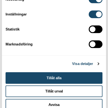
Värmepumpar kommer i många olika modeller,
märke och storlekar. De som är gemensamt är att
alla värmepumpar tar vara på lagrad solvärme.
Inställningar
Beroende på om värmepumpen tar solenergi från
luften/atmosfären eller berggrunden benämns den
luftvärmepump eller bergvärmepump.
Statistik
Luftvärmepumpar delas in i luft-luftvärmepumpar
som värmer inomhusluft och luft-
Marknadsföring
vattenvärmepumpar som är kopplade till
vattenburna system. Om du bor nära en sjö eller har
stor tomt kan även alternativ som tar värme från
mark och sjöbotten vara av intresse.
Visa detaljer
Tillåt alla
Nuvarande energikälla
Tillåt urval
El-element
Avvisa