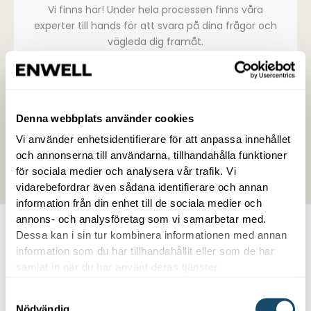
Vi finns här! Under hela processen finns våra
experter till hands för att svara på dina frågor och
vägleda dig framåt.
5. Installation
Din framtidssäkrade värmepump installeras av en
Denna webbplats använder cookies
av våra installatörer – redo att börja spara både
pengar och miljö. Vi finns här för dig.​
Vi använder enhetsidentifierare för att anpassa innehållet
och annonserna till användarna, tillhandahålla funktioner
för sociala medier och analysera vår trafik. Vi
vidarebefordrar även sådana identifierare och annan
information från din enhet till de sociala medier och
annons- och analysföretag som vi samarbetar med.
Dessa kan i sin tur kombinera informationen med annan
information som du har tillhandahållit eller som de har
samlat in när du har använt deras tjänster.
Olika värmepumpar
Samtyckesval
Nödvändig