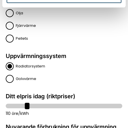
Elpanna
Olja
Fjärrvärme
Pellets
Uppvärmningssystem
Radiatorsystem
Golvvärme
Ditt elpris idag (riktpriser)
110 öre/kWh
Nuvarande förbrukning för uppvärmning