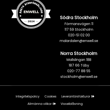
Södra Stockholm
Förmansvägen 11
117 59 Stockholm
020-51 02 00
malardalen@enwell.se
Norra Stockholm
Mallslingan 18B
187 66 Täby
020-77 88 55
stockholm@enwell.se
Integritetspolicy
Cookies
Leverantörsfakturor
Allmänna villkor
Visselblåsning