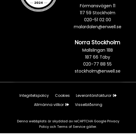
Förmansvägen 11
117 59 Stockholm
020-51 02 00
malardalen@enwell.se
Norra Stockholm
Mallslingan 18B
187 66 Täby
020-77 88 55
stockholm@enwell.se
Integritetspolicy
Cookies
Leverantörsfakturor
Allmänna villkor
Visselblåsning
Denna webbplats är skyddad av reCAPTCHA Google
Privacy
Policy
och
Terms of Service
gäller.