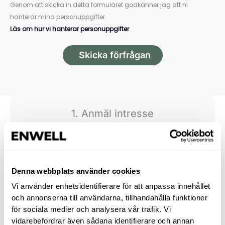
Genom att skicka in detta formuläret godkänner jag att ni
hanterar mina personuppgifter.
Läs om hur vi hanterar personuppgifter
Skicka förfrågan
1. Anmäl intresse
Fyll i intresse­formuläret här bredvid och ge oss en
första inblick i dina behov.
Denna webbplats använder cookies
2. Vi kontaktar dig
Vi använder enhetsidentifierare för att anpassa innehållet
Någon från Enwell hör av sig för att samla
och annonserna till användarna, tillhandahålla funktioner
komplette­rande uppgifter och säkerställa att du får
för sociala medier och analysera vår trafik. Vi
den bästa lösningen för just ditt hem.
vidarebefordrar även sådana identifierare och annan