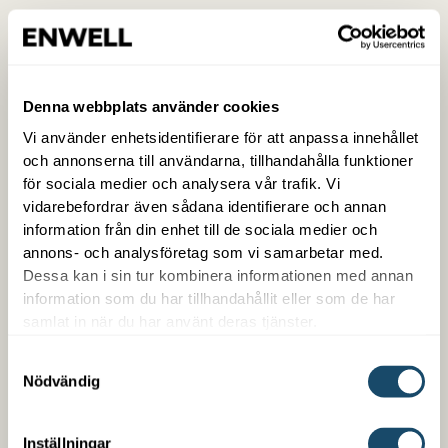
Denna webbplats använder cookies
Vi använder enhetsidentifierare för att anpassa innehållet
och annonserna till användarna, tillhandahålla funktioner
för sociala medier och analysera vår trafik. Vi
vidarebefordrar även sådana identifierare och annan
information från din enhet till de sociala medier och
Trygg med Enwell
annons- och analysföretag som vi samarbetar med.
Dessa kan i sin tur kombinera informationen med annan
Som kund hos oss får du en samlad kontakt med
information som du har tillhandahållit eller som de har
trygg snabb service. Vi är enkla att arbeta med,
samlat in när du har använt deras tjänster.
kompetenta på det vi gör och är din partner över en
lång tid. Vi erbjuder även finansiering oberoende om
Samtyckesval
Nödvändig
det handlar om ett nybygge eller en befintlig
fastighet.
Inställningar