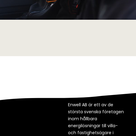
Enwell AB är ett av de
största svenska företagen
inom hållbara
energilösningar till villa-
och fastighetsägare i