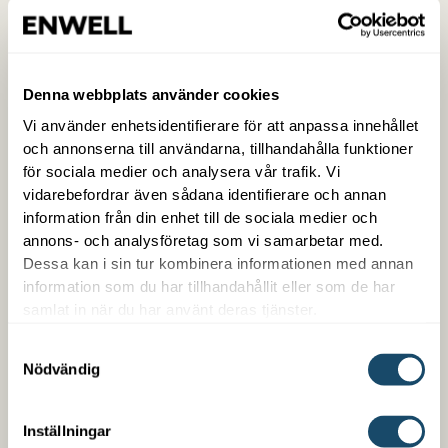
Denna webbplats använder cookies
Vi använder enhetsidentifierare för att anpassa innehållet
och annonserna till användarna, tillhandahålla funktioner
för sociala medier och analysera vår trafik. Vi
vidarebefordrar även sådana identifierare och annan
Trygg med Enwell
information från din enhet till de sociala medier och
annons- och analysföretag som vi samarbetar med.
Som kund hos oss får du en samlad kontakt med
Dessa kan i sin tur kombinera informationen med annan
trygg snabb service. Vi är enkla att arbeta med,
information som du har tillhandahållit eller som de har
samlat in när du har använt deras tjänster.
kompetenta på det vi gör och är din partner över en
lång tid. Vi erbjuder även finansiering oberoende om
Samtyckesval
det handlar om ett nybygge eller en befintlig
Nödvändig
fastighet.
Inställningar
LÄS MER