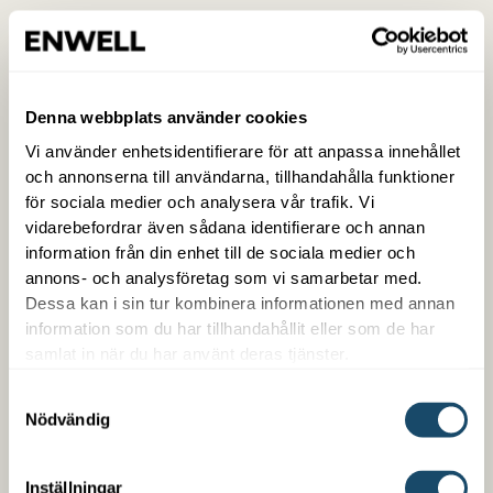
Denna webbplats använder cookies
Vi använder enhetsidentifierare för att anpassa innehållet
och annonserna till användarna, tillhandahålla funktioner
för sociala medier och analysera vår trafik. Vi
vidarebefordrar även sådana identifierare och annan
information från din enhet till de sociala medier och
Trygg med Enwell
annons- och analysföretag som vi samarbetar med.
Dessa kan i sin tur kombinera informationen med annan
Som kund hos oss får du en samlad kontakt med
information som du har tillhandahållit eller som de har
trygg snabb service. Vi är enkla att arbeta med,
samlat in när du har använt deras tjänster.
kompetenta på det vi gör och är din partner över en
lång tid. Vi erbjuder även finansiering oberoende om
Samtyckesval
Nödvändig
det handlar om ett nybygge eller en befintlig
fastighet.
Inställningar