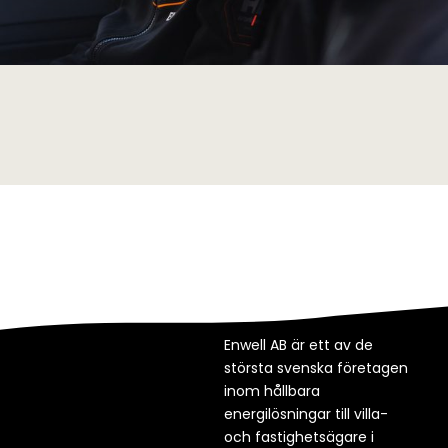
Enwell AB är ett av de
största svenska företagen
inom hållbara
energilösningar till villa-
och fastighetsägare i